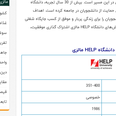
مالزی
استعدادهای دانشجویان، گام مؤثر دیگری در این مسیر است. بیش از 30 سال تجربه، دانشگاه
 برای حمایت از دانشجویان در جامعه کرده است. اهداف
کشور
ین بوده که دانشجویان را برای زندگی پربار و موفق از کسب جایگاه شغلی
غذاه
تا تحصیلات تکمیلی بعدی آماده کند. ارزش‌های دانشگاه HELP مالزی اشتراک گذاری موفقیت،
سوغا
تفری
گاه HELP مالزی
جاها
واحد
دین 
مقای
351-400
قیمت
خصوصی
تابع
1986