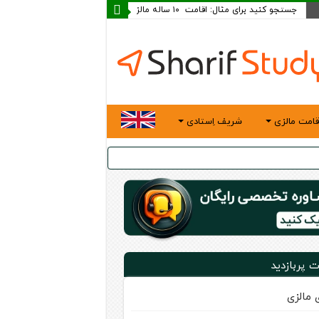
قامت مالزی
شریف اِستادی
ت پربازدید
ی مالزی