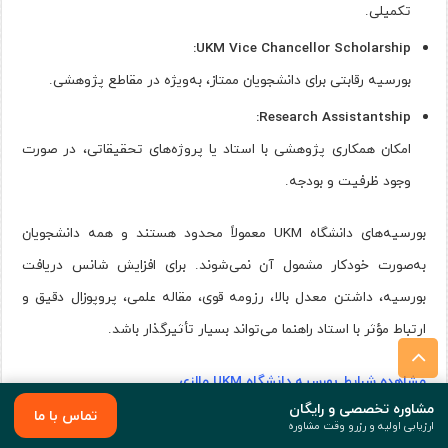
تکمیلی.
UKM Vice Chancellor Scholarship:
بورسیه رقابتی برای دانشجویان ممتاز، به‌ویژه در مقاطع پژوهشی.
Research Assistantship:
امکان همکاری پژوهشی با استاد یا پروژه‌های تحقیقاتی، در صورت
وجود ظرفیت و بودجه.
بورسیه‌های دانشگاه UKM معمولاً محدود هستند و همه دانشجویان
به‌صورت خودکار مشمول آن نمی‌شوند. برای افزایش شانس دریافت
بورسیه، داشتن معدل بالا، رزومه قوی، مقاله علمی، پروپوزال دقیق و
ارتباط مؤثر با استاد راهنما می‌تواند بسیار تأثیرگذار باشد.
مشاهده شرایط بورسیه دانشگاه UKM مالزی
مشاوره تخصصی و رایگان
تماس با ما
ارزیابی اولیه و رزرو وقت مشاوره
خوابگاه دانشگاه UKM و شرایط اقامت