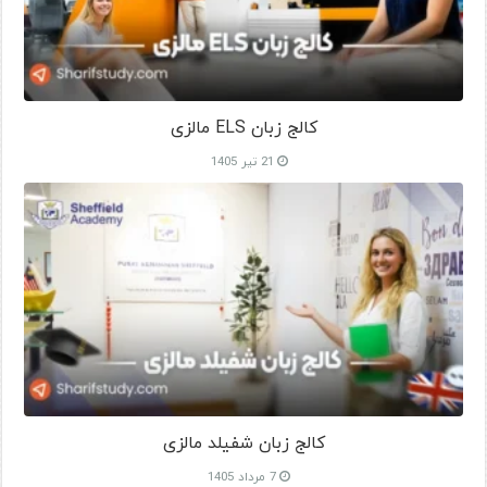
کالج زبان ELS مالزی
21 تیر 1405
کالج زبان شفیلد مالزی
7 مرداد 1405