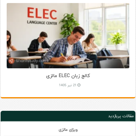
کالج زبان ELEC مالزی
21 تیر 1405
مقالات پربازدید
ویزای مالزی