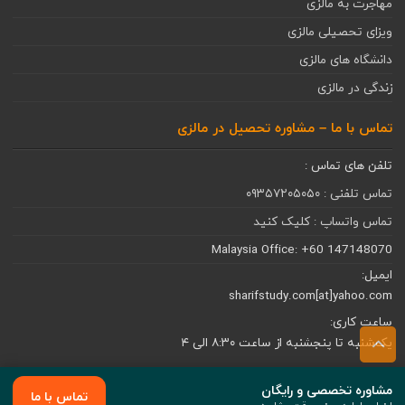
مهاجرت به مالزی
ویزای تحصیلی مالزی
دانشگاه های مالزی
زندگی در مالزی
تماس با ما – مشاوره تحصیل در مالزی
تلفن های تماس :
تماس تلفنی : ۰۹۳۵۷۲۰۵۰۵۰
تماس واتساپ : کلیک کنید
Malaysia Office: +60 147148070
ایمیل:
sharifstudy.com[at]yahoo.com
ساعت كاری:
یک‌شنبه تا پنجشنبه از ساعت ۸:۳۰ الی ۴
مشاوره تخصصی و رایگان
تماس با ما
تمامی حقوق متعلق به SharifStudy است. © 2026