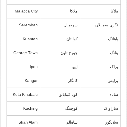
ملاکا
ملاکا
Malacca City
نگری سمبیلان
سریمبان
Seremban
پاهانگ
کوانتان
Kuantan
پنانگ
جورج تاون
George Town
پراک
ایپو
Ipoh
پرلیس
کانگار
Kangar
ساباه
کوتا کینابالو
Kota Kinabalu
ساراواک
کوچینگ
Kuching
سلانگور
شاه‌آلم
Shah Alam