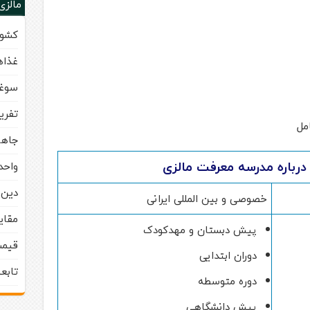
مالزی
کشور
غذاه
سوغا
تفری
مل
جاها
درباره مدرسه معرفت مالزی
واحد
دین 
خصوصی و بین المللی ایرانی
مقای
پیش دبستان و مهدکودک
قیمت
دوران ابتدایی
تابع
دوره متوسطه
پیش دانشگاهی