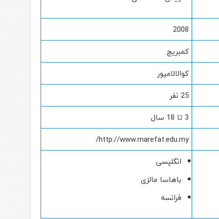
2008
کمبریج
کوالالامپور
25 نفر
3 تا 18 سال
http://www.marefat.edu.my/
انگلیسی
باهاسا مالزی
فرانسه