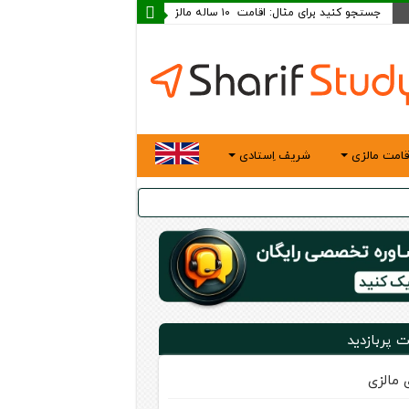
قامت مالزی
شریف اِستادی
ت پربازدید
ی مالزی