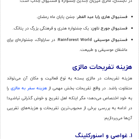
در تابستان، مالزی میزبان چندین جشنواره و فستیوال جذاب است:
فستیوال هاری رایا عید الفطر
: جشن پایان ماه رمضان.
فستیوال جورج تاون
: یک جشنواره هنری و فرهنگی بزرگ در پنانگ.
فستیوال موسیقی
Rainforest World
: در ساراواک، جشنواره‌ای برای
عاشقان موسیقی و طبیعت.
هزینه تفریحات مالزی
هزینه تفریحات در مالزی بسته به نوع فعالیت و مکان آن می‌تواند
متفاوت باشد. در واقع تفریحات بخش مهمی از
هزینه سفر به مالزی
را
به خود اختصاص می‌دهد؛ مگر اینکه اهل تفریح و خوش گذرانی نباشید!
در ادامه به بررسی برخی از محبوب‌ترین تفریحات و هزینه‌های تقریبی
آن‌ها می‌پردازیم:
۱
.
غواصی و اسنورکلینگ