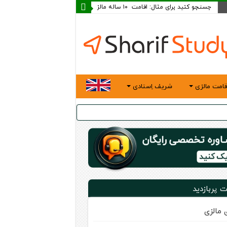
قامت مالزی
شریف اِستادی
ت پربازدید
ی مالزی