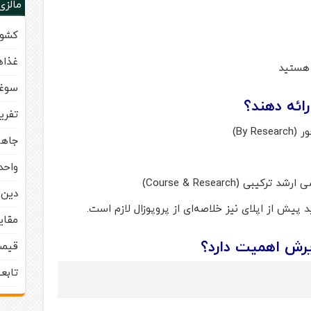
مالزی
کشور
غذاه
 هستید
سوغا
رائه دهند؟
تفری
By )
جاها
واحد
ی (Course & Research)
دین 
د پیش از اپلای نیز خلاصه‌ای از پروپوزال لازم است.
مقای
ذیرش اهمیت دارد؟
قیمت
تابع