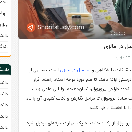
تحصی
مهاج
ویزا
دانش
یل در مالزی
زندگ
779 بازدید
دانشگ
ع تحقیقات دانشگاهی و
تحصیل در مالزی
است. بسیاری از
‌درستی ارائه دهند تا هم مورد توجه استاد راهنما قرار
دانش
حوه طراحی پروپوزال، نشان‌دهنده توانایی علمی و دید
دانشگاه 
ساده پروپوزال تا مراحل نگارش و نکات کلیدی آن را یاد
دانشگاه APU مالزی (ty
را با اطمینان طی کنید.
دانشگ
پوزال از یک دغدغه، به یک مهارت حرفه‌ای تبدیل شود.
دانشگاه UM مالزی (a