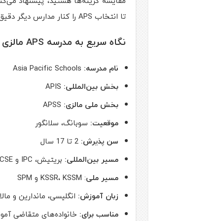
مقایسه گزینه‌ها هستید، پیشنهاد می‌کن
تا انتخاب APS را کنار مدارس دیگر دقیق‌تر بسنجید.
نگاه سریع به مدرسه APS مالزی
نام مدرسه:
Asia Pacific Schools
بخش بین‌المللی:
APIS
بخش ملی مالزی:
APSS
موقعیت:
سوبانگ، سلانگور
سن پذیرش:
2 تا 17 سال
مسیر بین‌المللی:
بریتیش، IPC و IGCSE
مسیر ملی
: KSSR، KSSM و SPM
زبان آموزش:
انگلیسی، ماندارین و مالا
مناسب برای:
خانواده‌های متقاضی آموز