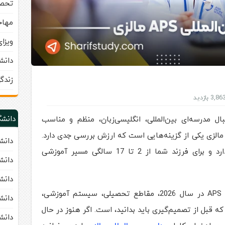
تحصی
مهاج
ویزا
دانش
زندگ
3,86 بازدید
دانشگ
ال مدرسه‌ای بین‌المللی، انگلیسی‌زبان، منظم و مناسب
انواده‌های خارجی هستید، مدرسه APS مالزی یکی از گزینه‌هایی است که ارزش بررسی جدی دارد.
دانش
این مدرسه در سوبانگ، سلانگور قرار دارد و برای فرزند شما از 2 تا 17 سالگی مسیر آموزشی
دانشگاه 
دانشگاه APU مالزی (ty
این مقاله راهنما شامل شهریه مدرسه APS در سال 2026، مقاطع تحصیلی، سیستم آموزشی،
دانشگ
که قبل از تصمیم‌گیری باید بدانید، است. اگر هنوز در حال
دانشگاه UM مالزی (a