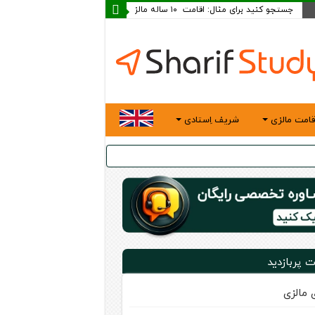
قامت مالزی
شریف اِستادی
ت پربازدید
ی مالزی