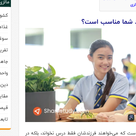
مالزی
کشور
غذاه
سوغا
تفری
جاها
واحد
دین 
مقای
قیمت
تابع
مناسب است که می‌خواهند فرزندشان فقط درس نخواند، بلکه در