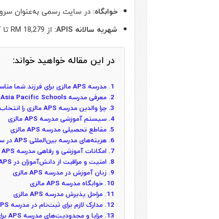
خوابگاه:
در سایت رسمی به‌عنوان سرو
شهریه سالانه APIS:
از RM 18,279 تا RM 58,287
در این مقاله خواهید خواند:
مدرسه APS مالزی برای فرزند شما مناسب است؟
معرفی مدرسه Asia Pacific Schools در مالزی
چرا والدین مدرسه APS مالزی را انتخاب می‌کنند؟
سیستم آموزشی مدرسه APS مالزی
مقاطع تحصیلی مدرسه APS مالزی
هزینه‌های مدرسه بین‌المللی APS در سال 2026
امکانات آموزشی و رفاهی مدرسه APS مالزی
امنیت و مراقبت از دانش‌آموزان در APS
زبان آموزش در مدرسه APS مالزی
خوابگاه مدرسه APS مالزی
مراحل پذیرش مدرسه APS مالزی
مدارک لازم برای ثبت‌نام در مدرسه APS مالزی
مزایا و محدودیت‌های مدرسه APS برای خانواده‌های ایرانی